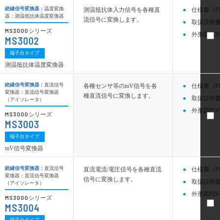
絶縁信号変換器：
温度変換
測温抵抗体入力信号を各種直
仕様書（P
器：測温抵抗体温度変換器
流信号に変換します。
取扱説明書
MS3000
シリーズ
外形図PDF
MS3002
端子台タイプ
測温抵抗体温度変換器
絶縁信号変換器：
直流信号
各種センサ等のmV信号を各
仕様書（P
変換器：直流信号変換器
種直流信号に変換します。
取扱説明書
（アイソレータ）
外形図PDF
MS3000
シリーズ
MS3003
端子台タイプ
mV信号変換器
絶縁信号変換器：
直流信号
直流電流/電圧信号を各種直流
仕様書（P
変換器：直流信号変換器
信号に変換します。
取扱説明書
（アイソレータ）
外形図PDF
MS3000
シリーズ
MS3004
端子台タイプ