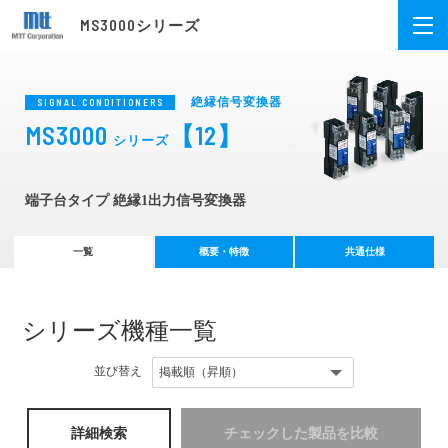
MS3000シリーズ
絶縁信号変換器
SIGNAL CONDITIONERS
MS3000
【12】
シリーズ
端子台タイプ 絶縁1出力信号変換器
一覧
概要・特徴
共通仕様
シリーズ機種一覧
並び替え
詳細検索
チェックした製品を比較