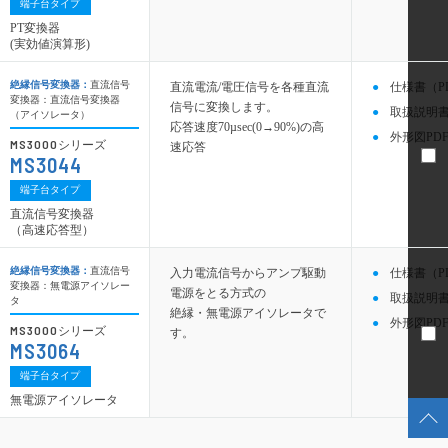
端子台タイプ
PT変換器
(実効値演算形)
絶縁信号変換器：
直流信号
直流電流/電圧信号を各種直流
仕様書（P
変換器：直流信号変換器
信号に変換します。
取扱説明書
（アイソレータ）
応答速度70µsec(0→90%)の高
外形図PDF
MS3000
シリーズ
速応答
MS3044
端子台タイプ
直流信号変換器
（高速応答型）
絶縁信号変換器：
直流信号
入力電流信号からアンプ駆動
仕様書（P
変換器：無電源アイソレー
電源をとる方式の
取扱説明書
タ
絶縁・無電源アイソレータで
外形図PDF
MS3000
シリーズ
す。
MS3064
端子台タイプ
無電源アイソレータ