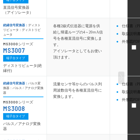
直流信号変換器
（アイソレータ）
絶縁信号変換器：
ディスト
各種2線式伝送器に電源を供
仕様書（P
リビュータ：ディストリビ
給し帰還ループの4～20ｍA信
取扱説明書
ュータ
号を各種直流信号に変換しま
外形図PDF
MS3000
シリーズ
す。
MS3007
アイソレータとしてもお使い
頂けます。
端子台タイプ
ディストリビュータ(絶
縁付)
絶縁信号変換器：
パルス変
流量センサ等からのパルス列
仕様書（P
換器：パルス / アナログ変換
周波数信号を各種直流信号に
取扱説明書
器
変換します。
外形図PDF
MS3000
シリーズ
MS3008
端子台タイプ
パルス／アナログ変換
器