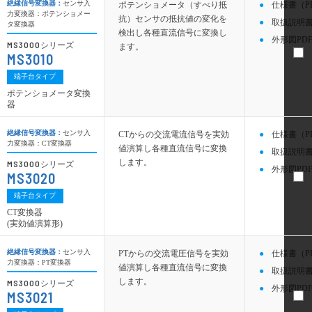
絶縁信号変換器：
センサ入
ポテンショメータ（すべり抵
仕様書（P
力変換器：ポテンショメー
抗）センサの抵抗値の変化を
取扱説明書
タ変換器
検出し各種直流信号に変換し
外形図PDF
MS3000
シリーズ
ます。
MS3010
端子台タイプ
ポテンショメータ変換
器
絶縁信号変換器：
センサ入
CTからの交流電流信号を実効
仕様書（P
力変換器：CT変換器
値演算し各種直流信号に変換
取扱説明書
します。
MS3000
シリーズ
外形図PDF
MS3020
端子台タイプ
CT変換器
(実効値演算形)
絶縁信号変換器：
センサ入
PTからの交流電圧信号を実効
仕様書（P
力変換器：PT変換器
値演算し各種直流信号に変換
取扱説明書
します。
MS3000
シリーズ
外形図PDF
MS3021