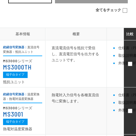
全てをチェック
基本情報
基本情報
概要
概要
比較
比較
絶縁信号変換器：
直流信号
直流電流信号を抵抗で受信
仕様書（P
変換器：抵抗ユニット
し、直流電圧信号を出力する
取扱説明書
ユニットです。
MS3000
シリーズ
外形図PDF
MS3000TH
端子台タイプ
抵抗ユニット
絶縁信号変換器：
温度変換
熱電対入力信号を各種直流信
仕様書（P
器：熱電対温度変換器
号に変換します。
取扱説明書
MS3000
シリーズ
外形図PDF
MS3001
端子台タイプ
熱電対温度変換器