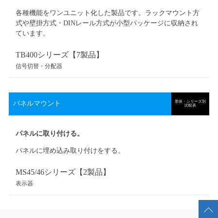
各種機能をワンユニット化した製品です。ラックマウント方
式や壁掛方式・DINレール方式が小型パッケージに収納され
ています。
TB400シリーズ【7
製品
】
信号切替・分配器
形状・シリーズ別
パネルマウント
比較表
パネルに取り付ける。
パネルに埋め込み取り付けをする。
MS45/46シリーズ【2
製品
】
表示器