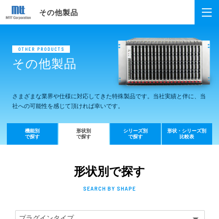
その他製品
OTHER PRODUCTS
その他製品
さまざまな業界や仕様に対応してきた特殊製品です。
当社実績と伴に、当
社への可能性を感じて頂ければ幸いです。
機能別
形状別
シリーズ別
形状・シリーズ別
で探す
で探す
で探す
比較表
形状別で探す
SEARCH BY SHAPE