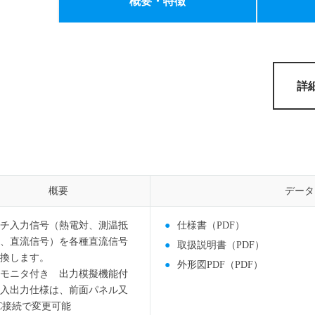
概要・特徴
ョメータ変換器
熱電対温度変換器
MGシリーズ
その他変換器
よくある
検索ワード一覧
詳
概要
概要
データ
データ
チ入力信号（熱電対、測温抵
仕様書（PDF）
、直流信号）を各種直流信号
取扱説明書（PDF）
換します。
外形図PDF（PDF）
モニタ付き 出力模擬機能付
入出力仕様は、前面パネル又
C接続で変更可能