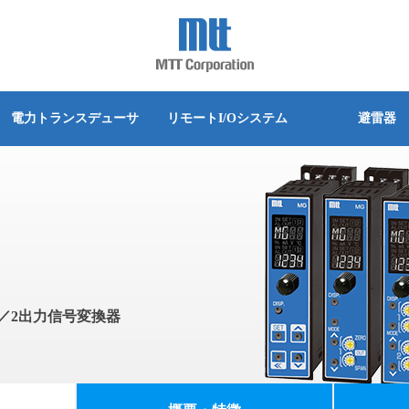
詳細な検索
別
別
別
別
別
別
シリーズ別
シリーズ別
シリーズ別
シリーズ別
シリーズ別
シリーズ別
ウド監視 PUSHLOG
熱電対温度変換器
電力トランスデューサ
リモートI/Oシステム
避雷器
換器(カレントシンカ)
PWM出力変換器
グインタイプ
クマウントタイプ
グインタイプ
ベース取付タイプ
グインタイプ
実装タイプ
MS3700 シリーズ
Trisolator
MS4400シリーズ
Alchis シリーズ
MLPシリーズ
MS45/46シリーズ
変換器
ディストリビュータ
台タイプ
実装タイプ
端子タイプ
ットタイプ
グインタイプ
MS5500 シリーズ
M4500/M4600シリーズ
Acromagシリーズ
器
空電変換器
ベース取付タイプ
スユニット取付タイプ
ットタイプ
MS3100シリーズ
M4000シリーズ
器
信号切換ユニット(パララン)
クマウントタイプ
ルマウント
MS3900シリーズ
ット(スルーモジュール)
電力トランスデューサ
ットタイプ
MS3800シリーズ
／2出力信号変換器
分電箱(スイッチボックス)
ルマウント
MS4000シリーズ
ルセッタ
リニアライザ
MS4100シリーズ
ル変換器
起電力発生器
MS5000シリーズ