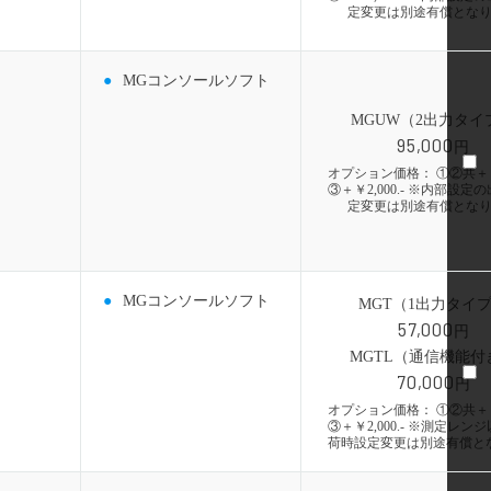
定変更は別途有償とな
MGコンソールソフト
MGUW（2出力タイ
95,000
円
オプション価格： ①②共＋￥1,
③＋￥2,000.- ※内部設定
定変更は別途有償とな
MGコンソールソフト
MGT（1出力タイ
57,000
円
MGTL（通信機能付
70,000
円
オプション価格： ①②共＋￥1,
③＋￥2,000.- ※測定レン
荷時設定変更は別途有償と