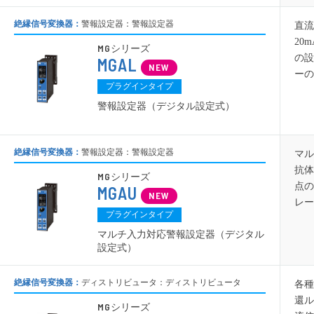
絶縁信号変換器：
警報設定器：警報設定器
直流
20
MG
シリーズ
の設
MGAL
ーの
プラグインタイプ
警報設定器（デジタル設定式）
絶縁信号変換器：
警報設定器：警報設定器
マル
抗体
MG
シリーズ
点の
MGAU
レー
プラグインタイプ
マルチ入力対応警報設定器（デジタル
設定式）
絶縁信号変換器：
ディストリビュータ：ディストリビュータ
各種
還ル
MG
シリーズ