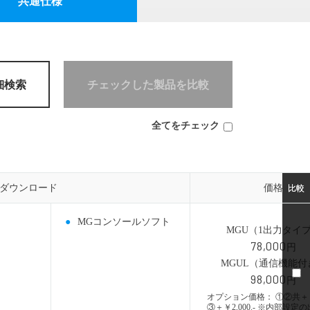
共通仕様
PT変換器
MAシリーズ
細検索
チェックした製品を比較
全てをチェック
ダウンロード
ダウンロード
価格
価格
比較
比較
MGコンソールソフト
MGU（1出力タイ
78,000
円
MGUL（通信機能付
98,000
円
オプション価格： ①②共＋￥1,
③＋￥2,000.- ※内部設定