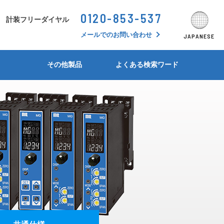
0120-853-537
シーンから探す
計装フリーダイヤル
JAPANESE
ENGLISH
SEARCH BY SCHENE
メールでのお問い合わせ
JAPANESE
形状・シリーズ別比較表
形状・シリーズ別比較表
形状・シリーズ別比較表
形状・シリーズ別比較表
形状・シリーズ別比較表
形状・シリーズ別比較表
計装フリーダイヤル問答集
その他製品
よくある検索ワード
アイソレータ
MS5300/MS5400 シリーズ
M4800シリーズ
MS3400シリーズ
CC3900シリーズ
TB400シリーズ
デジタルパネルメータ
MS3000シリーズ
M3000シリーズ
警報設定器(アラームセッタ)
MS4900シリーズ
M35/36/37シリーズ
絶縁抵抗計
MS2900シリーズ
比率設定器(レシオバイアス)
MS2300シリーズ
シンクロ・アナログ変換器
MS4000-2Wシリーズ
リバース変換器(反転変換器)
MS2500シリーズ
測温抵抗体温度変換器
MS3200シリーズ