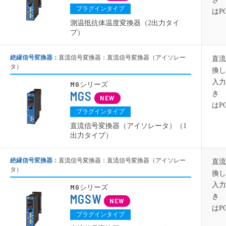
プラグインタイプ
はP
測温抵抗体温度変換器（2出力タイ
プ）
絶縁信号変換器：
直流信号変換器：直流信号変換器（アイソレー
直流
タ）
換し
入力
MG
シリーズ
MGS
き 
はP
プラグインタイプ
直流信号変換器（アイソレータ）（1
出力タイプ）
絶縁信号変換器：
直流信号変換器：直流信号変換器（アイソレー
直流
タ）
換し
入力
MG
シリーズ
MGSW
き 
はP
プラグインタイプ