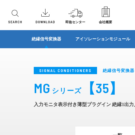
SEARCH
DOWNLOAD
即急センター
会社概要
機能別
機能別
機能別
機能別
機能別
機能別
形状
形状
形状
形状
形状
形状
防爆タブレット
簡単クラ
絶縁信号変換器
アイソレーションモジュール
ローパスフィルタ/ハイパスフィルタ
2線式変
直流信号変換器
直流信号変換器
センサ入力変換器
リモートI/O
避雷器
表示機
プラ
ラッ
プラ
多連
プラ
基板
アナログメモリ変換器
一次遅れ
温度変換器
ベースユニット
電力トランスデューサ
I/Oユニット
その他製品
端子
基板
前面
ユニ
プラ
SIGNAL CONDITIONERS
絶縁信号変換器
リモートI/O
開平演算
ディストリビュータ
アクセサリ
多連
ベー
ユニ
MG
【35】
信号制限変換器(リミッタ変換器)
信号切換
シリーズ
センサ入力変換器
ラッ
パネ
絶対値信号変換器
抵抗ユニ
パルス変換器
ユニ
入力モニタ表示付き薄型プラグイン 絶縁1出力
避雷器(SPD)
分圧器
特性変換器
パネ
パルス変換器
マニュア
演算器
演算器
ロードセ
警報設定器