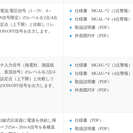
電流/電圧信号（1～5V、4～
仕様書 MGAL-*2（2点警報）
mA信号限定）のレベルを2点/4点
仕様書 MGAL-*4（4点警報）
定点（上下限）と比較しリレ
取扱説明書（PDF）
ON/OFF信号を出力します。
外形図PDF（PDF）
チ入力信号（熱電対、測温抵
仕様書 MGAU-*2（2点警報）
、直流信号）のレベルを2点/4
仕様書 MGAU-*4（4点警報）
設定点（上下限）と比較しリ
取扱説明書（PDF）
のON/OFF信号を出力します。
外形図PDF（PDF）
2線式伝送器に電源を供給し帰
仕様書（PDF）
ープの4～20ｍA信号を各種直
取扱説明書（PDF）