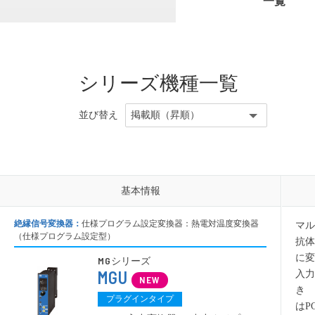
一覧
タコジェネ変換器
ポテンシ
空電変換器
仕様プログラム設定変換器
CT変換器
ベースユニット
シリーズ機種一覧
電源ユニット
アクセサリ
並び替え
その他製品
その他製品
基本情報
基本情報
絶縁信号変換器：
仕様プログラム設定変換器：熱電対温度変換器
マル
（仕様プログラム設定型）
抗体
に変
MG
シリーズ
MGU
入力
き 
プラグインタイプ
はP