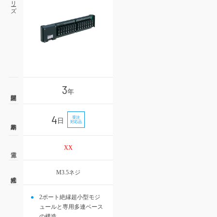
3
年
4
受注
日
対応品
XX
M3.5ネジ
2ポート絶縁超小型モジ
ュールと専用多連ベース
の構造