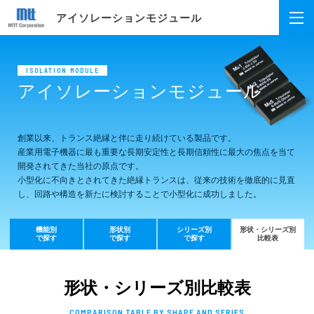
アイソレーションモジュール
ISOLATION MODULE
アイソレーションモジュール
創業以来、トランス絶縁と伴に走り続けている製品です。
産業用電子機器に最も重要な長期安定性と長期信頼性に
最大の焦点を当て
開発されてきた当社の原点です。
小型化に不向きとされてきた絶縁トランスは、従来の技術を徹底的に見直
し、
回路や構造を新たに検討することで小型化に成功しました。
機能別
形状別
シリーズ別
形状・シリーズ別
で探す
で探す
で探す
比較表
形状・シリーズ別比較表
COMPARISON TABLE BY SHAPE AND SERIES