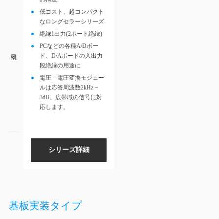
低コスト、超コンパクト
なロングセラーシリーズ
絶縁1出力(2ポート絶縁)
PCなどの各種A/Dボー
ド、D/Aボードの入出力
段絶縁の用途に
電圧－電圧変換モジュー
ルは応答周波数2kHz－
3dB。広帯域の信号に対
応します。
シリーズ詳細
基板実装タイプ