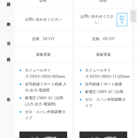
年
年
お問い合わせくださ
受注
お問い合わせください
対応
い
品
定格 DC15V
定格 DC15V
基板実装
基板実装
モジュールサイ
モジュールサイ
ズ:33(W)×19(D)×8(H)mm
ズ:45(W)×30(D)×13.5(H)mm
信号絶縁:3 ポート絶縁 入
信号絶縁:2 ポート絶縁
力-出力-電源間
耐電圧:1500V AC 1分間
耐電圧:1500V AC 1分間
ゼロ・スパン外部調整タ
(入力-出力-電源間)
イプ
ゼロ・スパン外部調整タ
イプ