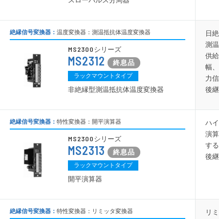
スローパルス分周器
絶縁信号変換器：
温度変換器：測温抵抗体温度変換器
日絶
測温
MS2300
シリーズ
供給
MS2312
幅、
ラックマウントタイプ
力信
非絶縁型測温抵抗体温度変換器
後継
絶縁信号変換器：
特性変換器：開平演算器
ハイ
演算
MS2300
シリーズ
する
MS2313
後継
ラックマウントタイプ
開平演算器
絶縁信号変換器：
特性変換器：リミッタ変換器
リミ