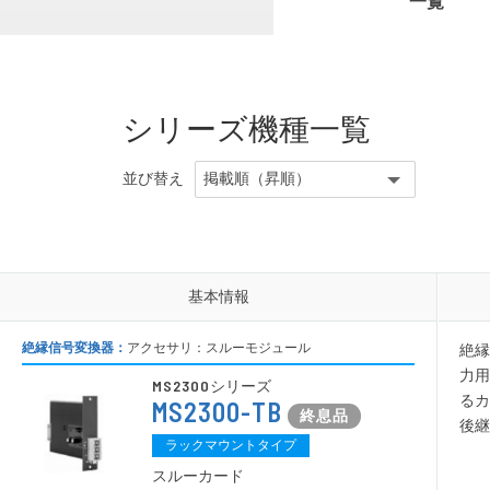
一覧
タコジェネ変換器
ポテンシ
空電変換器
仕様プログラム設定変換器
CT変換器
ベースユニット
シリーズ機種一覧
電源ユニット
アクセサリ
並び替え
その他製品
その他製品
基本情報
基本情報
絶縁信号変換器：
アクセサリ：スルーモジュール
絶縁
力用
MS2300
シリーズ
るカ
MS2300-TB
後継
ラックマウントタイプ
スルーカード