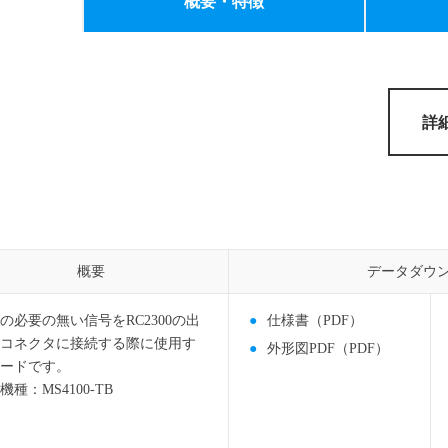
概要・特徴
ョメータ変換器
熱電対温度変換器
MGシリーズ
その他変換器
よくある
検索ワード一覧
詳
概要
概要
データダウ
データダウ
の必要の無い信号をRC2300の出
仕様書（PDF）
コネクタに接続する際に使用す
外形図PDF（PDF）
ードです。
機種：MS4100-TB