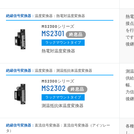
絶縁信号変換器：
温度変換器：熱電対温度変換器
熱電
接点
MS2300
シリーズ
を行
MS2301
です
ラックマウントタイプ
後継
熱電対温度変換器
絶縁信号変換器：
温度変換器：測温抵抗体温度変換器
測温
供給
MS2300
シリーズ
幅、
MS2302
力信
ラックマウントタイプ
後継
測温抵抗体温度変換器
絶縁信号変換器：
直流信号変換器：直流信号変換器（アイソレー
各種
タ）
し、