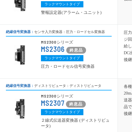
ラックマウントタイプ
警報設定器(アラーム・ユニット)
絶縁信号変換器：
センサ入力変換器：圧力・ロードセル変換器
圧力
ジ回
MS2300
シリーズ
給し
MS2306
DC
ラックマウントタイプ
後継
圧力・ロードセル信号変換器
絶縁信号変換器：
ディストリビュータ：ディストリビュータ
各種
20
MS2300
シリーズ
送器
MS2307
品で
ラックマウントタイプ
後継
２線式伝送器変換器 (ディストリビュ
ータ)