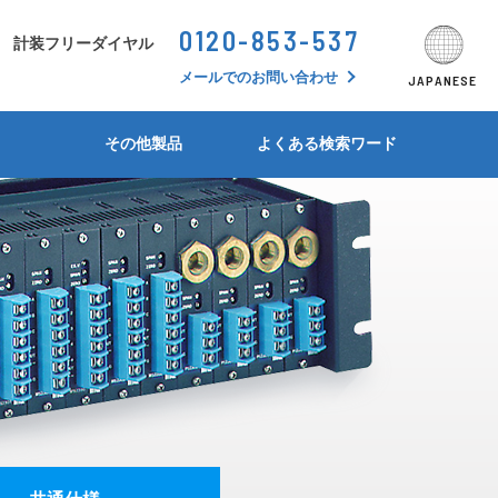
0120-853-537
シーンから探す
計装フリーダイヤル
JAPANESE
ENGLISH
SEARCH BY SCHENE
メールでのお問い合わせ
JAPANESE
形状・シリーズ別比較表
形状・シリーズ別比較表
形状・シリーズ別比較表
形状・シリーズ別比較表
形状・シリーズ別比較表
形状・シリーズ別比較表
計装フリーダイヤル問答集
その他製品
よくある検索ワード
アイソレータ
MS5300/MS5400 シリーズ
M4800シリーズ
MS3400シリーズ
CC3900シリーズ
TB400シリーズ
デジタルパネルメータ
MS3000シリーズ
M3000シリーズ
警報設定器(アラームセッタ)
MS4900シリーズ
M35/36/37シリーズ
絶縁抵抗計
MS2900シリーズ
比率設定器(レシオバイアス)
MS2300シリーズ
シンクロ・アナログ変換器
MS4000-2Wシリーズ
リバース変換器(反転変換器)
MS2500シリーズ
測温抵抗体温度変換器
MS3200シリーズ