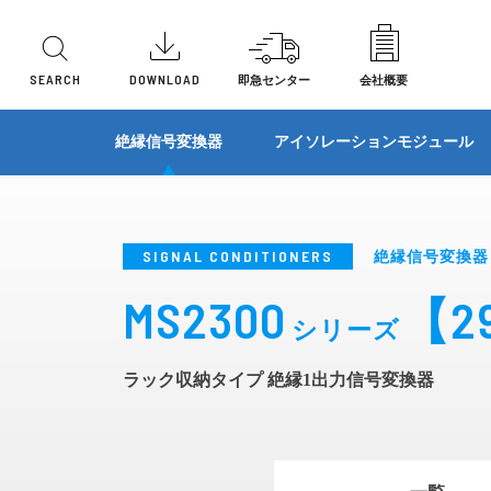
SEARCH
DOWNLOAD
即急センター
会社概要
機能別
機能別
機能別
機能別
機能別
機能別
形状
形状
形状
形状
形状
形状
防爆タブレット
簡単クラ
絶縁信号変換器
アイソレーションモジュール
ローパスフィルタ/ハイパスフィルタ
2線式変
直流信号変換器
直流信号変換器
センサ入力変換器
リモートI/O
避雷器
表示機
プラ
ラッ
プラ
多連
プラ
基板
アナログメモリ変換器
一次遅れ
温度変換器
ベースユニット
電力トランスデューサ
I/Oユニット
その他製品
端子
基板
前面
ユニ
プラ
SIGNAL CONDITIONERS
絶縁信号変換器
リモートI/O
開平演算
ディストリビュータ
アクセサリ
多連
ベー
ユニ
MS2300
【2
信号制限変換器(リミッタ変換器)
信号切換
シリーズ
センサ入力変換器
ラッ
パネ
絶対値信号変換器
抵抗ユニ
パルス変換器
ユニ
ラック収納タイプ 絶縁1出力信号変換器
避雷器(SPD)
分圧器
特性変換器
パネ
パルス変換器
マニュア
演算器
演算器
ロードセ
警報設定器