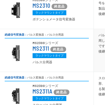
シリーズ
号を
MS2310
製品
ラックマウントタイプ
後継
ポテンショメータ信号変換器
絶縁信号変換器：
パルス変換器：パルス分周器
パル
周し
MS2300
シリーズ
です
MS2311
後継
ラックマウントタイプ
パルス分周器
絶縁信号変換器：
パルス変換器：パルス分周器
スロ
形、
MS2300
シリーズ
る製
MS2311A
後継
ラックマウントタイプ