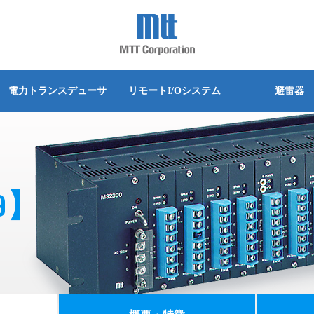
詳細な検索
別
別
別
別
別
別
シリーズ別
シリーズ別
シリーズ別
シリーズ別
シリーズ別
シリーズ別
ウド監視 PUSHLOG
熱電対温度変換器
電力トランスデューサ
リモートI/Oシステム
避雷器
換器(カレントシンカ)
PWM出力変換器
グインタイプ
クマウントタイプ
グインタイプ
ベース取付タイプ
グインタイプ
実装タイプ
MS3700 シリーズ
Trisolator
MS4400シリーズ
Alchis シリーズ
MLPシリーズ
MS45/46シリーズ
変換器
ディストリビュータ
台タイプ
実装タイプ
端子タイプ
ットタイプ
グインタイプ
MS5500 シリーズ
M4500/M4600シリーズ
Acromagシリーズ
器
空電変換器
ベース取付タイプ
スユニット取付タイプ
ットタイプ
MS3100シリーズ
M4000シリーズ
9】
器
信号切換ユニット(パララン)
クマウントタイプ
ルマウント
MS3900シリーズ
ット(スルーモジュール)
電力トランスデューサ
ットタイプ
MS3800シリーズ
分電箱(スイッチボックス)
ルマウント
MS4000シリーズ
ルセッタ
リニアライザ
MS4100シリーズ
ル変換器
起電力発生器
MS5000シリーズ