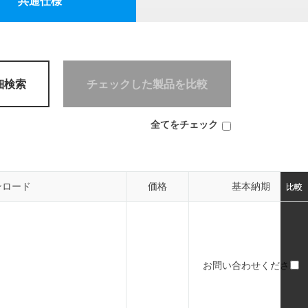
共通仕様
PT変換器
MAシリーズ
細検索
チェックした製品を比較
全てをチェック
ンロード
ンロード
価格
価格
基本納期
基本納期
比較
比較
お問い合わせください