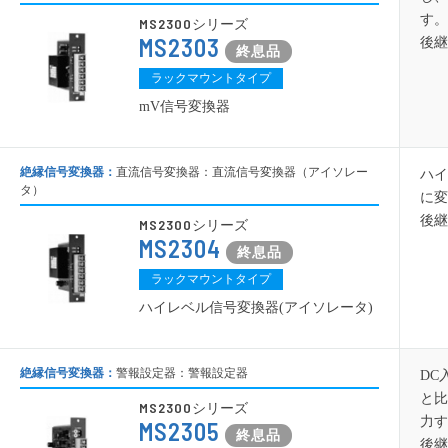
す。
MS2300
シリーズ
MS2303
後継
ラックマウントタイプ
mV信号変換器
絶縁信号変換器：
直流信号変換器：直流信号変換器（アイソレー
ハイ
タ）
に変
後継
MS2300
シリーズ
MS2304
ラックマウントタイプ
ハイレベル信号変換器(アイソレータ)
絶縁信号変換器：
警報設定器：警報設定器
DC
と比
MS2300
シリーズ
力す
MS2305
後継