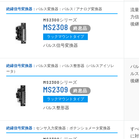
絶縁信号変換器：
パルス変換器：パルス / アナログ変換器
流量
力信
MS2300
シリーズ
後継
MS2308
ラックマウントタイプ
パルス信号変換器
絶縁信号変換器：
パルス変換器：パルス整形器（パルスアイソレ
パル
ータ）
ルス
後継
MS2300
シリーズ
MS2309
ラックマウントタイプ
パルス整形器
絶縁信号変換器：
センサ入力変換器：ポテンショメータ変換器
すべ
に対
MS2300