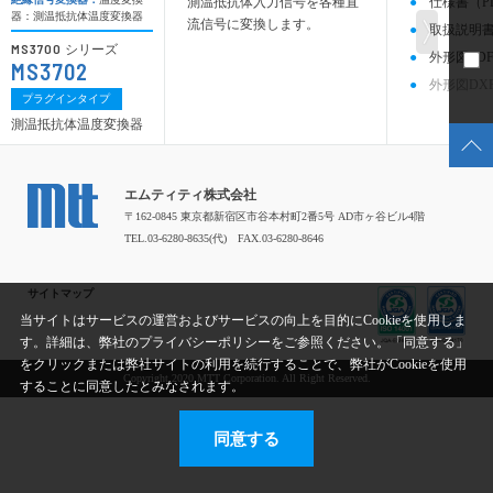
測温抵抗体入力信号を各種直
仕様書（P
器：測温抵抗体温度変換器
流信号に変換します。
取扱説明書
MS3700
シリーズ
外形図PDF
MS3702
外形図DX
プラグインタイプ
測温抵抗体温度変換器
エムティティ株式会社
〒162-0845 東京都新宿区市谷本村町2番5号 AD市ヶ谷ビル4階
TEL.03-6280-8635(代) FAX.03-6280-8646
サイトマップ
当サイトはサービスの運営およびサービスの向上を目的にCookieを使用しま
す。詳細は、弊社のプライバシーポリシーをご参照ください。「同意する」
をクリックまたは弊社サイトの利用を続行することで、弊社がCookieを使用
Copyright 2020 MTT Corporation. All Right Reserved.
することに同意したとみなされます。
同意する