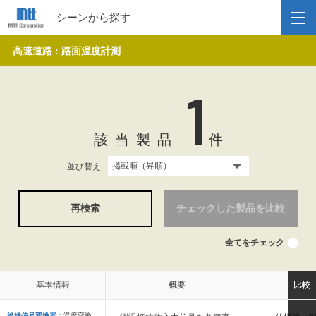
シーンから探す
高速道路 : 路面温度計測
1
該当製品
件
並び替え
再検索
チェックした製品を比較
全てをチェック
基本情報
基本情報
概要
概要
比較
比較
絶縁信号変換器：
温度変換