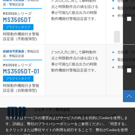
1つの入力に対して瞬時動作
仕様書（P
器：警報設定器
点と時限動作点の値を設ける
取扱説明書
事が可能なC接点出力の時限
MS3500
シリーズ
外形図PDF
MS3505DT
動作機能付警報設定器です。
プラグインタイプ
時限動作機能付き警報
設定器（手動復帰型)
絶縁信号変換器：
警報設定
2つの入力に対して瞬時動作
仕様書（P
器：警報設定器
点と時限動作点の値を設ける
取扱説明書
事が可能なC接点出力の時限
MS3500
シリーズ
外形図PDF
MS3505DT-01
動作機能付警報設定器です。
プラグインタイプ
時限動作機能付き警報
設定器（自動復帰型)
エムティティ株式会社
〒162-0845 東京都新宿区市谷本村町2番5号 AD市ヶ谷ビル4階
当サイトはサービスの運営およびサービスの向上を目的にCookieを使用しま
TEL.03-6280-8635(代) FAX.03-6280-8646
す。詳細は、弊社のプライバシーポリシーをご参照ください。「同意する」
をクリックまたは弊社サイトの利用を続行することで、弊社がCookieを使用