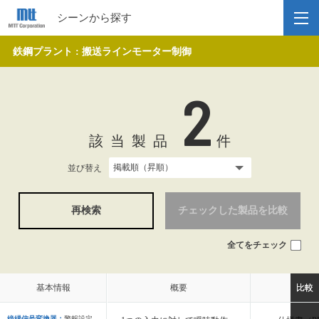
シーンから探す
鉄鋼プラント : 搬送ラインモーター制御
2
該当製品
件
並び替え
再検索
チェックした製品を比較
全てをチェック
基本情報
基本情報
概要
概要
比較
比較
絶縁信号変換器：
警報設定