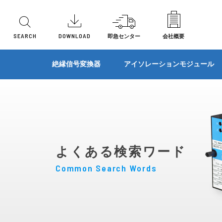
SEARCH
DOWNLOAD
即急センター
会社概要
機能別
機能別
機能別
機能別
機能別
機能別
形状
形状
形状
形状
形状
形状
防爆タブレット
簡単クラ
絶縁信号変換器
アイソレーションモジュール
ローパスフィルタ/ハイパスフィルタ
2線式変
直流信号変換器
直流信号変換器
センサ入力変換器
リモートI/O
避雷器
表示機
プラ
ラッ
プラ
多連
プラ
基板
アナログメモリ変換器
一次遅れ
温度変換器
ベースユニット
電力トランスデューサ
I/Oユニット
その他製品
端子
基板
前面
ユニ
プラ
リモートI/O
開平演算
ディストリビュータ
アクセサリ
多連
ベー
ユニ
信号制限変換器(リミッタ変換器)
信号切換
センサ入力変換器
ラッ
パネ
よくある検索ワード
絶対値信号変換器
抵抗ユニ
パルス変換器
ユニ
Common Search Words
避雷器(SPD)
分圧器
特性変換器
パネ
パルス変換器
マニュア
演算器
演算器
ロードセ
警報設定器