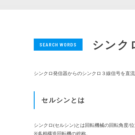
タコジェネ変換器
ポテンシ
空電変換器
仕様プログラム設定変換器
CT変換器
ベースユニット
電源ユニット
シンク
アクセサリ
その他製品
その他製品
シンクロ発信器からのシンクロ３線信号を直流
セルシンとは
シンクロ(セルシン)とは回転機械の回転角度/
※多相構造回転機の総称。