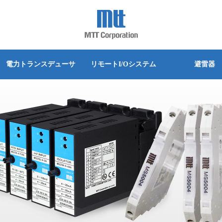
詳細な検索
別
別
別
別
別
別
シリーズ別
シリーズ別
シリーズ別
シリーズ別
シリーズ別
シリーズ別
ウド監視 PUSHLOG
熱電対温度変換器
電力トランスデューサ
リモートI/Oシステム
避雷器
換器(カレントシンカ)
PWM出力変換器
グインタイプ
クマウントタイプ
グインタイプ
ベース取付タイプ
グインタイプ
実装タイプ
MS3700 シリーズ
Trisolator
MS4400シリーズ
Alchis シリーズ
MLPシリーズ
MS45/46シリーズ
変換器
ディストリビュータ
台タイプ
実装タイプ
端子タイプ
ットタイプ
グインタイプ
MS5500 シリーズ
M4500/M4600シリーズ
Acromagシリーズ
器
空電変換器
ベース取付タイプ
スユニット取付タイプ
ットタイプ
MS3100シリーズ
M4000シリーズ
器
信号切換ユニット(パララン)
クマウントタイプ
ルマウント
MS3900シリーズ
ット(スルーモジュール)
電力トランスデューサ
ットタイプ
MS3800シリーズ
分電箱(スイッチボックス)
ルマウント
MS4000シリーズ
ルセッタ
リニアライザ
MS4100シリーズ
ル変換器
起電力発生器
MS5000シリーズ