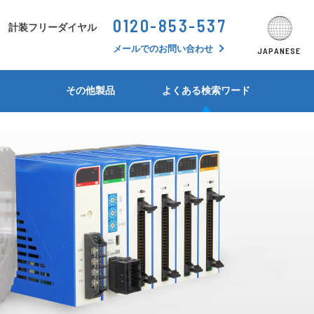
0120-853-537
シーンから探す
計装フリーダイヤル
JAPANESE
ENGLISH
SEARCH BY SCHENE
メールでのお問い合わせ
JAPANESE
形状・シリーズ別比較表
形状・シリーズ別比較表
形状・シリーズ別比較表
形状・シリーズ別比較表
形状・シリーズ別比較表
形状・シリーズ別比較表
計装フリーダイヤル問答集
その他製品
よくある検索ワード
アイソレータ
MS5300/MS5400 シリーズ
M4800シリーズ
MS3400シリーズ
CC3900シリーズ
TB400シリーズ
デジタルパネルメータ
MS3000シリーズ
M3000シリーズ
警報設定器(アラームセッタ)
MS4900シリーズ
M35/36/37シリーズ
絶縁抵抗計
MS2900シリーズ
比率設定器(レシオバイアス)
MS2300シリーズ
シンクロ・アナログ変換器
MS4000-2Wシリーズ
リバース変換器(反転変換器)
MS2500シリーズ
測温抵抗体温度変換器
MS3200シリーズ